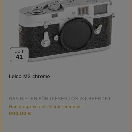
LOT
41
Leica M2 chrome
DAS BIETEN FÜR DIESES LOS IST BEENDET
Hammerpreis inkl. Käuferpremium
900,00 €