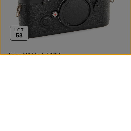
LOT
53
Leica M6 black 10404
DAS BIETEN FÜR DIESES LOS IST BEENDET
Hammerpreis inkl. Käuferpremium
1.800,00 €
Schätzpreis
1.400 – 1.600,00 €
Startpreis
700,00 €