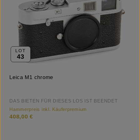
LOT
43
Leica M1 chrome
DAS BIETEN FÜR DIESES LOS IST BEENDET
Hammerpreis inkl. Käuferpremium
408,00 €