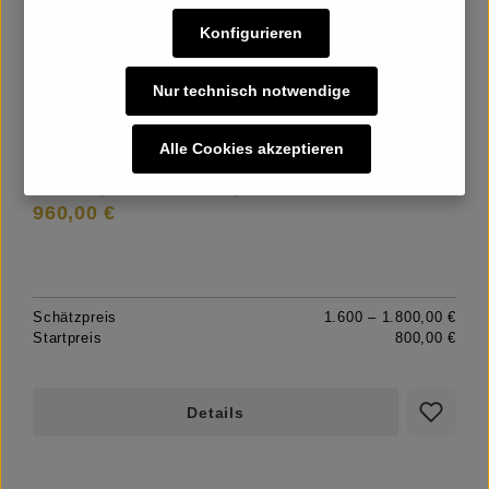
LOT
393
Konfigurieren
Nur technisch notwendige
Steinheil Casca II outfit
Alle Cookies akzeptieren
Hammerpreis inkl. Käuferpremium
960,00 €
Schätzpreis
1.600 – 1.800,00 €
Startpreis
800,00 €
Details