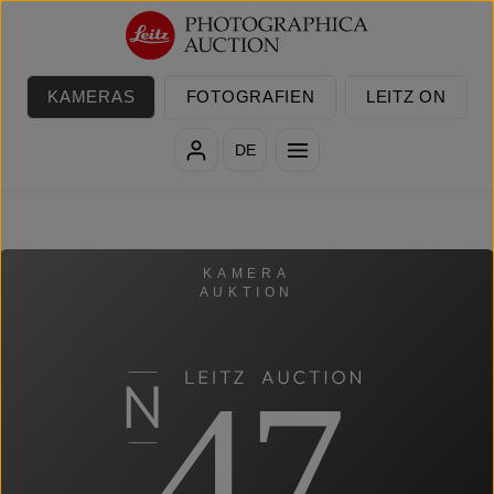
Zum Hauptinhalt springen
KAMERAS
FOTOGRAFIEN
LEITZ ON
DE
KAMERA
AUKTION
47