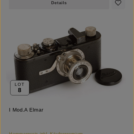
Details
LOT
8
I Mod.A Elmar
Hammerpreis inkl. Käuferpremium