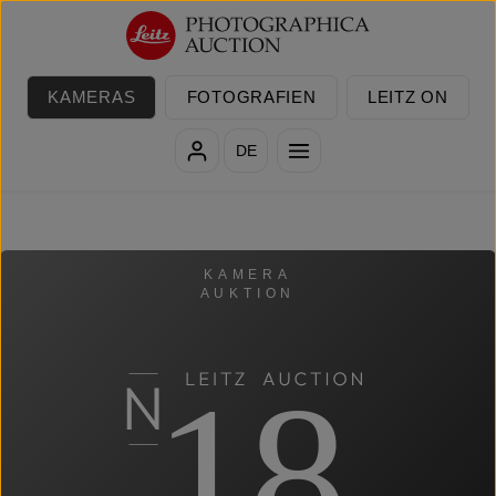
Zum Hauptinhalt springen
KAMERAS
FOTOGRAFIEN
LEITZ ON
DE
KAMERA
AUKTION
18