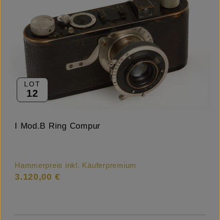
LOT
12
I Mod.B Ring Compur
Hammerpreis inkl. Käuferpremium
3.120,00 €