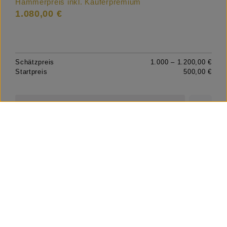
Hammerpreis inkl. Käuferpremium
1.080,00 €
Schätzpreis
1.000 – 1.200,00 €
Startpreis
500,00 €
Details