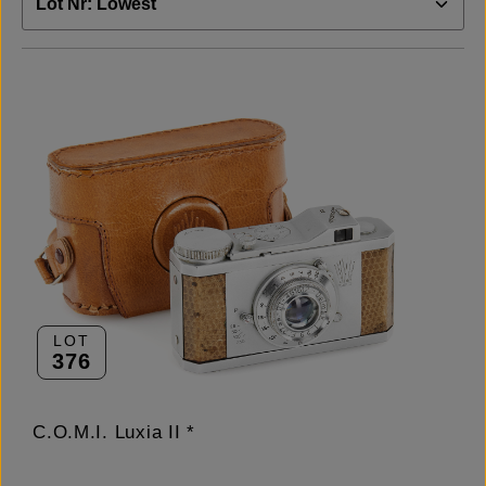
LOT
376
C.O.M.I. Luxia II *