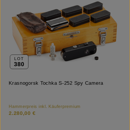
LOT
380
Krasnogorsk Tochka S-252 Spy Camera
Hammerpreis inkl. Käuferpremium
2.280,00 €