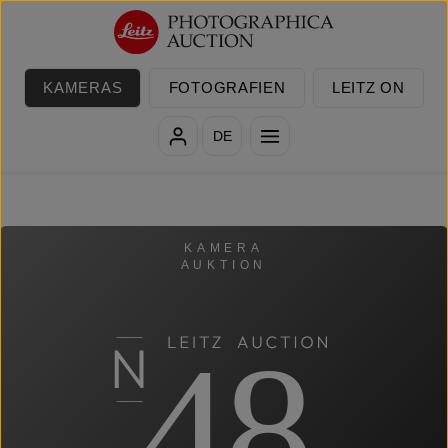
Zum Hauptinhalt springen
KAMERAS
FOTOGRAFIEN
LEITZ ON
DE
KAMERA
AUKTION
48