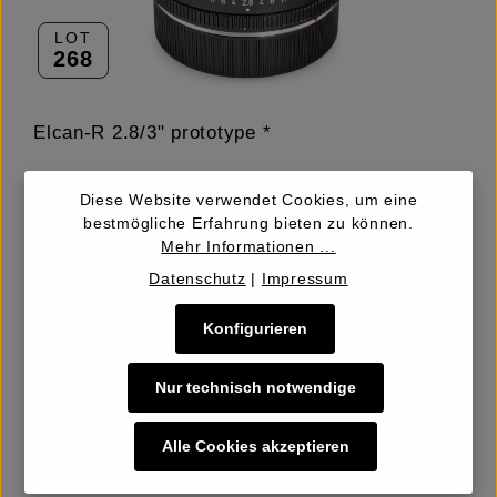
LOT
268
Elcan-R 2.8/3" prototype *
Diese Website verwendet Cookies, um eine
Hammerpreis inkl. Käuferpremium
bestmögliche Erfahrung bieten zu können.
2.400,00 €
Mehr Informationen ...
Datenschutz
|
Impressum
Konfigurieren
Schätzpreis
2.400 – 2.800,00 €
Startpreis
1.200,00 €
Nur technisch notwendige
Alle Cookies akzeptieren
Details