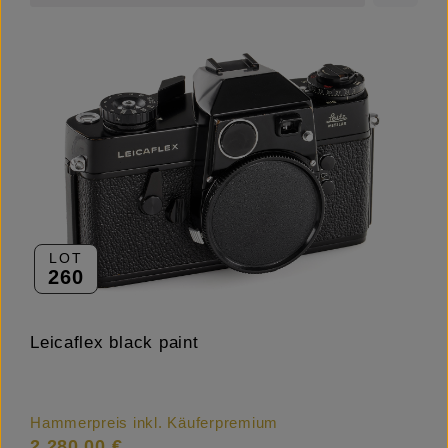
LOT
260
Leicaflex black paint
Hammerpreis inkl. Käuferpremium
2.280,00 €