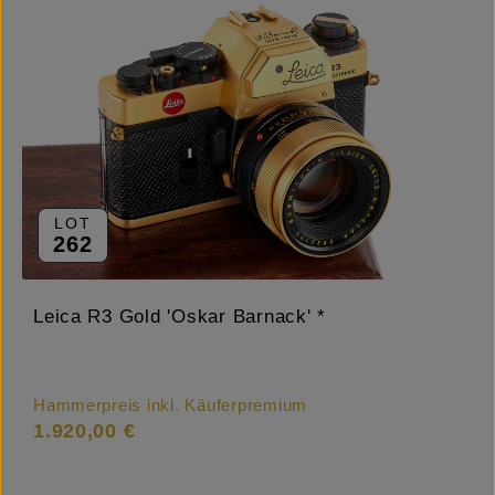
LOT
262
Leica R3 Gold 'Oskar Barnack' *
Hammerpreis inkl. Käuferpremium
1.920,00 €