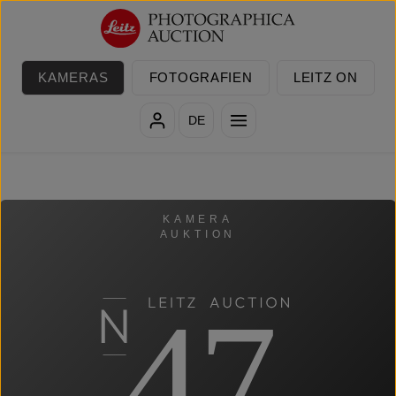
Zum Hauptinhalt springen
KAMERAS
FOTOGRAFIEN
LEITZ ON
DE
KAMERA
AUKTION
47