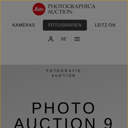
Zum Hauptinhalt springen
KAMERAS
FOTOGRAFIEN
LEITZ ON
DE
FOTOGRAFIE
AUKTION
PHOTO
AUCTION 9