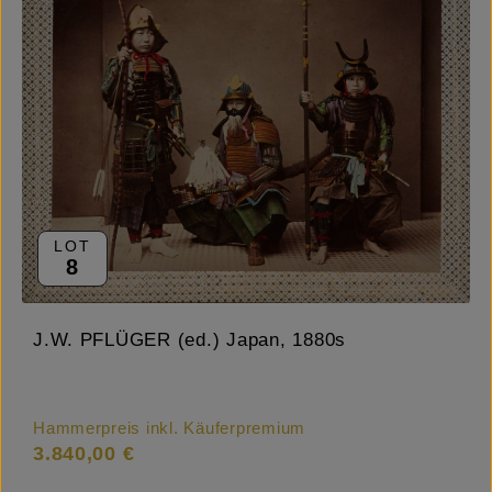
LOT
8
J.W. PFLÜGER (ed.) Japan, 1880s
Hammerpreis inkl. Käuferpremium
3.840,00 €