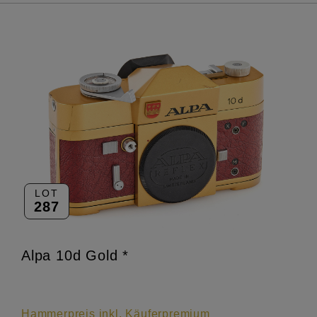
LOT
287
Alpa 10d Gold *
Hammerpreis inkl. Käuferpremium