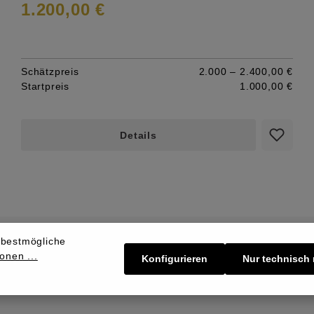
1.200,00 €
Schätzpreis
2.000 – 2.400,00 €
Startpreis
1.000,00 €
Details
 bestmögliche
onen ...
Konfigurieren
Nur technisch