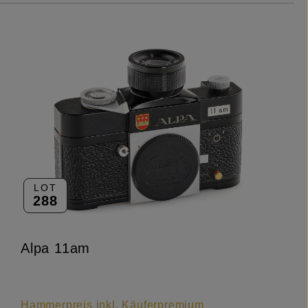
LOT
288
Alpa 11am
Hammerpreis inkl. Käuferpremium