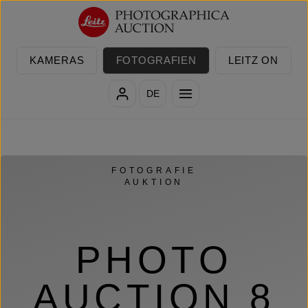
Zum Hauptinhalt springen
KAMERAS
FOTOGRAFIEN
LEITZ ON
DE
FOTOGRAFIE
AUKTION
PHOTO
AUCTION 8