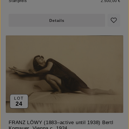
Startpreis
2.500,00 €
Details
LOT
24
FRANZ LÖWY (1883–active until 1938) Bertl
Komauer, Vienna c. 1924