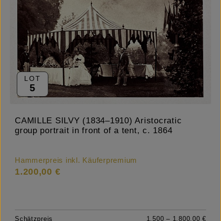
LOT
5
CAMILLE SILVY (1834–1910) Aristocratic
group portrait in front of a tent, c. 1864
Hammerpreis inkl. Käuferpremium
1.200,00 €
Schätzpreis
1.500 – 1.800,00 €