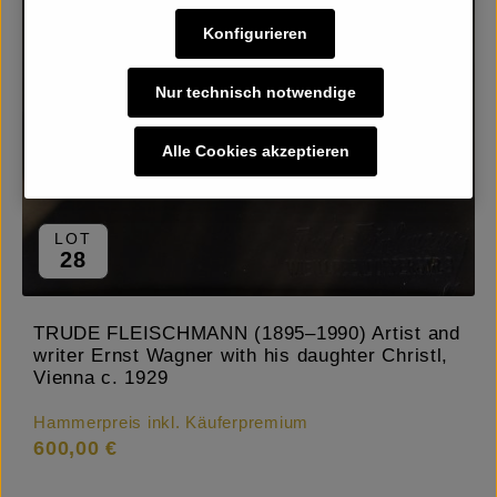
Konfigurieren
Nur technisch notwendige
Alle Cookies akzeptieren
LOT
28
TRUDE FLEISCHMANN (1895–1990) Artist and
writer Ernst Wagner with his daughter Christl,
Vienna c. 1929
Hammerpreis inkl. Käuferpremium
600,00 €