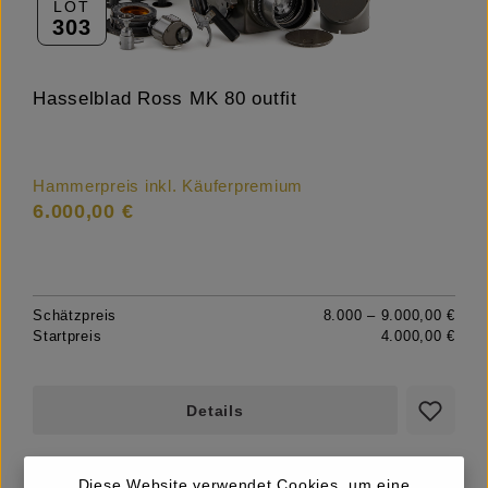
LOT
303
Hasselblad Ross MK 80 outfit
Hammerpreis inkl. Käuferpremium
6.000,00 €
Schätzpreis
8.000 – 9.000,00 €
Startpreis
4.000,00 €
Details
Diese Website verwendet Cookies, um eine