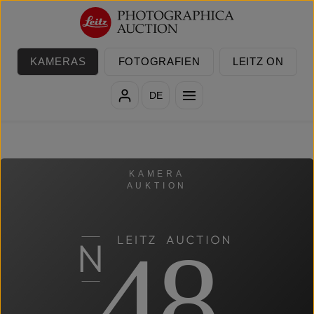
Zum Hauptinhalt springen
KAMERAS
FOTOGRAFIEN
LEITZ ON
DE
KAMERA
AUKTION
48