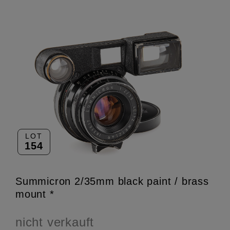
LOT
154
Summicron 2/35mm black paint / brass
mount *
nicht verkauft