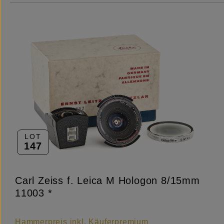
LOT
147
Carl Zeiss f. Leica M Hologon 8/15mm
11003 *
Hammerpreis inkl. Käuferpremium