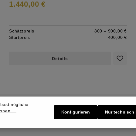
1.440,00 €
Schätzpreis
800 – 900,00 €
Startpreis
400,00 €
Details
 bestmögliche
onen ...
Konfigurieren
Nur technisch