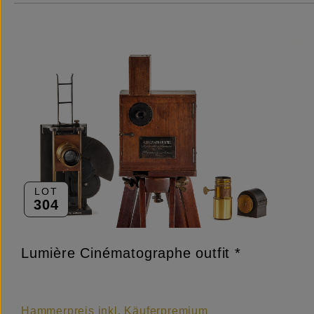
LOT
304
Lumière Cinématographe outfit *
Hammerpreis inkl. Käuferpremium