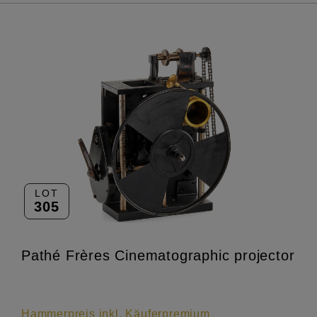
LOT
305
Pathé Frères Cinematographic projector
Hammerpreis inkl. Käuferpremium