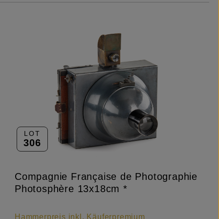
LOT
306
Compagnie Française de Photographie
Photosphère 13x18cm *
Hammerpreis inkl. Käuferpremium