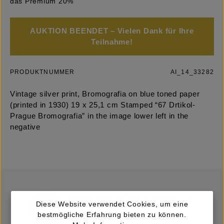
das Premium 20%
AUKTION BEENDET – Vielen Dank für Ihre
Teilnahme!
PRODUKTNUMMER
AI_14_33282
Vintage silver print, Bromografia on blue toned paper
(printed in 1930) 19 x 25,1 cm Stamped “67 Drtikol-
Prague Bromografia” in the image lower left in the
negative
Diese Website verwendet Cookies, um eine
bestmögliche Erfahrung bieten zu können.