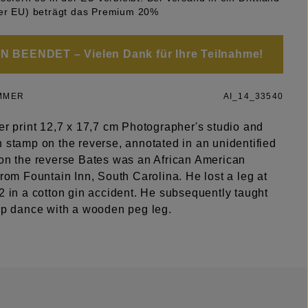
er EU) beträgt das Premium 20%
 BEENDET – Vielen Dank für Ihre Teilnahme!
MMER
AI_14_33540
er print 12,7 x 17,7 cm Photographer's studio and
 stamp on the reverse, annotated in an unidentified
 on the reverse Bates was an African American
from Fountain Inn, South Carolina. He lost a leg at
2 in a cotton gin accident. He subsequently taught
tap dance with a wooden peg leg.