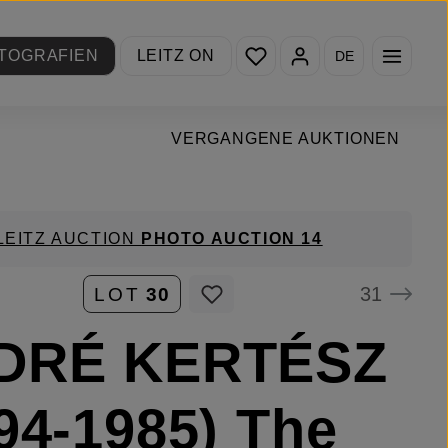
Du hast 0 Produkte auf de
TOGRAFIEN
LEITZ ON
DE
VERGANGENE AUKTIONEN
LEITZ AUCTION
PHOTO AUCTION 14
31
LOT
30
DRÉ KERTÉSZ
94-1985) The