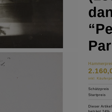
dan
“Pe
Par
Hammerpre
2.160,
inkl. Käufer
Schätzpreis
Startpreis
Dieser Artik
beträgt 24%, 