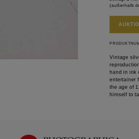
(außerhalb d
AUKTION
PRODUKTNU
Vintage silv
reproduction
hand in ink
entertainer 
the age of 1
himself to 