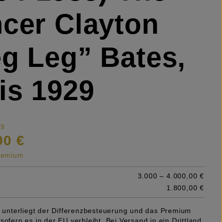
cer Clayton
g Leg” Bates,
is 1929
is
00 €
premium
3.000 – 4.000,00 €
1.800,00 €
el unterliegt der Differenzbesteuerung und das Premium
sofern es in der EU verbleibt. Bei Versand in ein Drittland