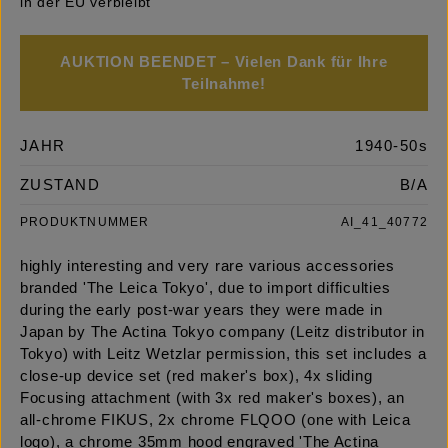
in der EU verbleibt
AUKTION BEENDET – Vielen Dank für Ihre
Teilnahme!
JAHR
1940-50s
ZUSTAND
B/A
PRODUKTNUMMER
AI_41_40772
highly interesting and very rare various accessories
branded 'The Leica Tokyo', due to import difficulties
during the early post-war years they were made in
Japan by The Actina Tokyo company (Leitz distributor in
Tokyo) with Leitz Wetzlar permission, this set includes a
close-up device set (red maker's box), 4x sliding
Focusing attachment (with 3x red maker's boxes), an
all-chrome FIKUS, 2x chrome FLQOO (one with Leica
logo), a chrome 35mm hood engraved 'The Actina