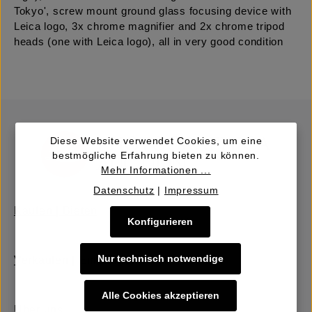
Tokyo', screw mount ground glass focusing device with
Leica logo, 3x chrome magnifier and 2x chrome tripod
heads (one with Leica logo), all in very good condition
Diese Website verwendet Cookies, um eine
bestmögliche Erfahrung bieten zu können.
Mehr Informationen ...
Datenschutz
|
Impressum
Kaufen | Bieten
Konfigurieren
Nur technisch notwendige
Verkaufen | Einbringen
Alle Cookies akzeptieren
Über uns