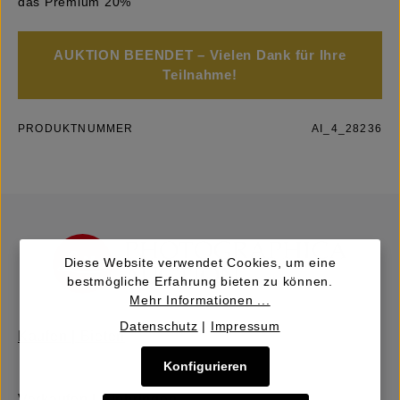
das Premium 20%
AUKTION BEENDET – Vielen Dank für Ihre
Teilnahme!
PRODUKTNUMMER
AI_4_28236
Diese Website verwendet Cookies, um eine
bestmögliche Erfahrung bieten zu können.
Mehr Informationen ...
Datenschutz
|
Impressum
Kaufen | Bieten
Konfigurieren
Verkaufen | Einbringen