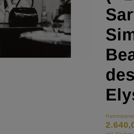
Sar
Si
Bea
de
Ely
Hammerpre
2.640,
inkl. Käufer