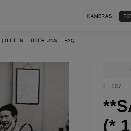
KAMERAS
FO
 | BIETEN
ÜBER UNS
FAQ
187
**
(* 