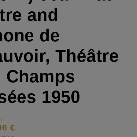
tre and
mone de
uvoir, Théâtre
s Champs
sées 1950
is
00 €
premium