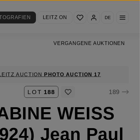
Du hast 0 Produkte auf de
TOGRAFIEN
LEITZ ON
DE
VERGANGENE AUKTIONEN
LEITZ AUCTION
PHOTO AUCTION 17
189
LOT
188
SABINE WEISS
1924) Jean Paul