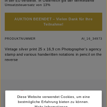
in der EU verbleibt. In Österreich gilt der verminderte
Umsatzsteuersatz von 13%
AUKTION BEENDET – Vielen Dank für Ihre
Teilnahme!
PRODUKTNUMMER
AI_16_34973
Vintage silver print 25 x 16,9 cm Photographer's agency
stamp and various handwritten notations in pencil on the
reverse
Diese Website verwendet Cookies, um eine
bestmögliche Erfahrung bieten zu können.
Mehr Informationen ...