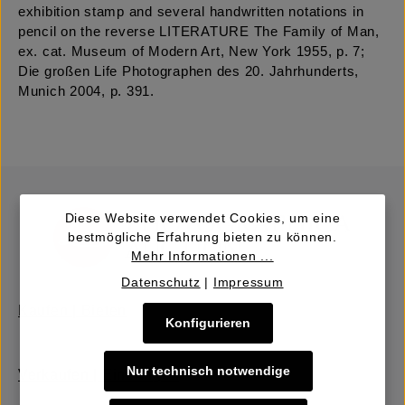
exhibition stamp and several handwritten notations in
pencil on the reverse LITERATURE The Family of Man,
ex. cat. Museum of Modern Art, New York 1955, p. 7;
Die großen Life Photographen des 20. Jahrhunderts,
Munich 2004, p. 391.
Diese Website verwendet Cookies, um eine
bestmögliche Erfahrung bieten zu können.
Mehr Informationen ...
Datenschutz
|
Impressum
Kaufen | Bieten
Konfigurieren
Nur technisch notwendige
Verkaufen | Einbringen