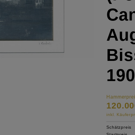
Can
Aug
Bis
190
Hammerpre
120.00
inkl. Käufer
Schätzpreis
Startpreis