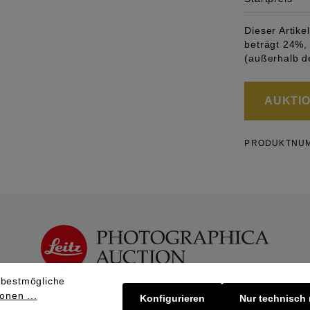
Dieser Artik
beträgt 24%, 
(außerhalb d
AUKTION
PRODUKTNU
 bestmögliche
onen ...
Konfigurieren
Nur technisch
 | Bieten
Verkaufen | Einbringen
Üb