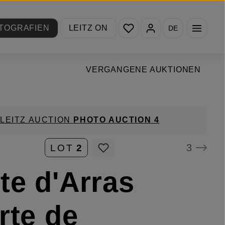
Du hast 0 Produkte auf de
TOGRAFIEN
LEITZ ON
DE
VERGANGENE AUKTIONEN
LEITZ AUCTION
PHOTO AUCTION 4
3
LOT
2
te d'Arras
rte de