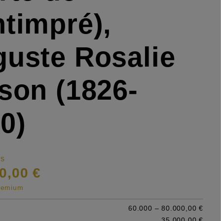
timpré),
uste Rosalie
son (1826-
0)
is
0,00 €
premium
60.000 – 80.000,00 €
35.000,00 €