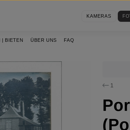
KAMERAS
FO
 | BIETEN
ÜBER UNS
FAQ
1
Por
(Po