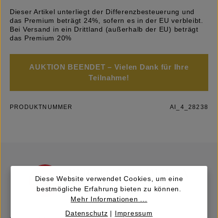
Dieser Artikel unterliegt der Differenzbesteuerung und
das Premium beträgt 24%, sofern es in der EU verbleibt.
Bei Versand in ein Drittland (außerhalb der EU) beträgt
das Premium 20%
AUKTION BEENDET – Vielen Dank für Ihre
Teilnahme!
PRODUKTNUMMER
AI_4_28238
Diese Website verwendet Cookies, um eine
bestmögliche Erfahrung bieten zu können.
Mehr Informationen ...
Datenschutz
|
Impressum