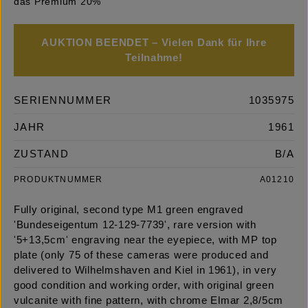
das Premium 20%
AUKTION BEENDET – Vielen Dank für Ihre
Teilnahme!
SERIENNUMMER
1035975
JAHR
1961
ZUSTAND
B/A
PRODUKTNUMMER
A01210
Fully original, second type M1 green engraved
'Bundeseigentum 12-129-7739', rare version with
'5+13,5cm' engraving near the eyepiece, with MP top
plate (only 75 of these cameras were produced and
delivered to Wilhelmshaven and Kiel in 1961), in very
good condition and working order, with original green
vulcanite with fine pattern, with chrome Elmar 2,8/5cm