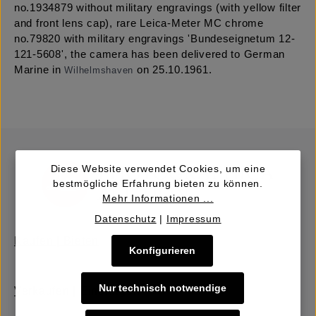
no.1934879 without military engravings (with yellow filter
and front lens cap), rare Leica-Meter MC chrome
no.79820 with military engravings 'Bundeseignetum 12-
121-5608', the camera has been delivered to German
Marine in
on 25.10.1961.
Wilhelmshaven
Diese Website verwendet Cookies, um eine
bestmögliche Erfahrung bieten zu können.
Mehr Informationen ...
Datenschutz
|
Impressum
Kaufen | Bieten
Konfigurieren
Nur technisch notwendige
Verkaufen | Einbringen