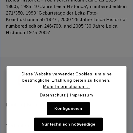
(Leica Historica - Vol. I screw mount cameras 1925-
1960), 1985 '10 Jahre Leica Historica', numbered edition
271/350, 1990 'Geburtstage der Leitz-Foto-
Konstruktionen ab 1927', 2000 '25 Jahre Leica Historica'
numbered edition 246/700, and 2005 '30 Jahre Leica
Historica 1975-2005'
Diese Website verwendet Cookies, um eine
bestmögliche Erfahrung bieten zu können.
Mehr Informationen ...
Datenschutz
|
Impressum
Kaufen | Bieten
Konfigurieren
Nur technisch notwendige
Verkaufen | Einbringen