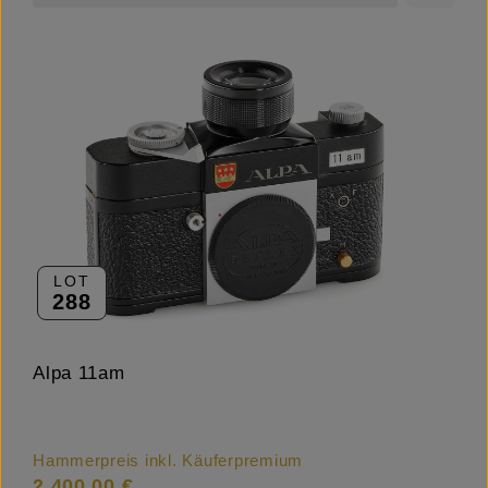
LOT
288
Alpa 11am
Hammerpreis inkl. Käuferpremium
2.400,00 €