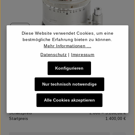
LOT
294
Diese Website verwendet Cookies, um eine
bestmögliche Erfahrung bieten zu können.
Mehr Informationen ...
Kern-Switar 2.8/52mm prototype
Datenschutz
|
Impressum
Konfigurieren
nicht verkauft
Nur technisch notwendige
Alle Cookies akzeptieren
Schätzpreis
2.800 – 3.200,00 €
Startpreis
1.400,00 €