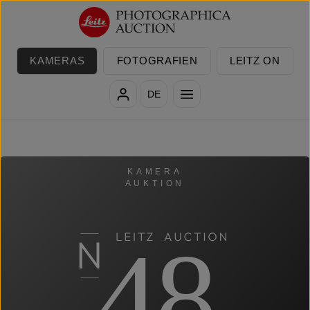
Zum Hauptinhalt springen
KAMERAS
FOTOGRAFIEN
LEITZ ON
DE
KAMERA
AUKTION
48