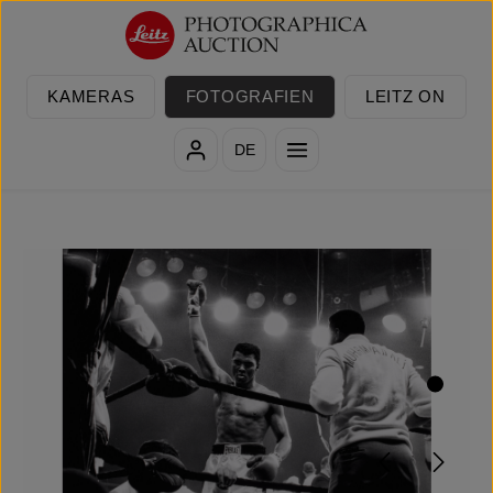
Zum Hauptinhalt springen
KAMERAS
FOTOGRAFIEN
LEITZ ON
DE
Bildergalerie überspringen