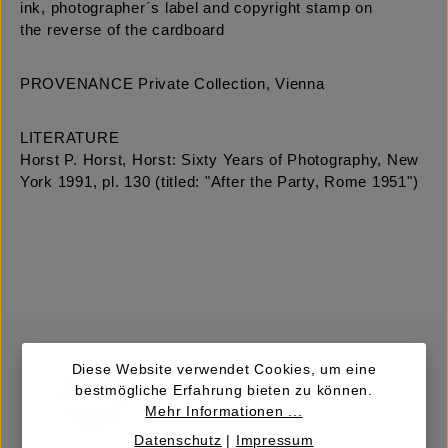
ink, photographer´s label and copyright stamp on
the reverse of the cardboard
PROVENANCE Private Collection, Vienna
LITERATURE
Horst P. Horst, Horst: Sixty Years of Photography, New
York 1991, pl. 130 (titled: "After the Party, Rome 1951")
Diese Website verwendet Cookies, um eine
bestmögliche Erfahrung bieten zu können.
Mehr Informationen ...
Datenschutz
|
Impressum