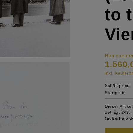
to 
Vie
Hammerpre
1.560,
inkl. Käufer
Schätzpreis
Startpreis
Dieser Artik
beträgt 24%, 
(außerhalb d