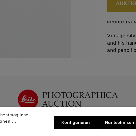
AUKTION
PRODUKTNU
Vintage sil
and his han
and pencil 
 bestmögliche
onen ...
Konfigurieren
Nur technisch
 | Bieten
Verkaufen | Einbringen
Üb