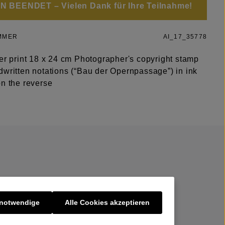
 BEENDET – Vielen Dank für Ihre Teilnahme!
MMER
AI_17_35778
ver print 18 x 24 cm Photographer's copyright stamp
dwritten notations (“Bau der Opernpassage”) in ink
on the reverse
 notwendige
Alle Cookies akzeptieren
er uns