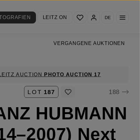
Du hast 0 Produkte auf de
TOGRAFIEN
LEITZ ON
DE
VERGANGENE AUKTIONEN
LEITZ AUCTION
PHOTO AUCTION 17
188
LOT
187
ANZ HUBMANN
14–2007) Next