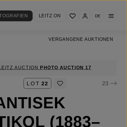
Du hast 0 Produkte auf de
TOGRAFIEN
LEITZ ON
DE
VERGANGENE AUKTIONEN
LEITZ AUCTION
PHOTO AUCTION 17
23
LOT
22
ANTISEK
TIKOL (1883–