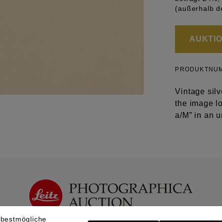
(außerhalb d
AUKTION
PRODUKTNU
Vintage silv
the image lo
a/M” in an u
 bestmögliche