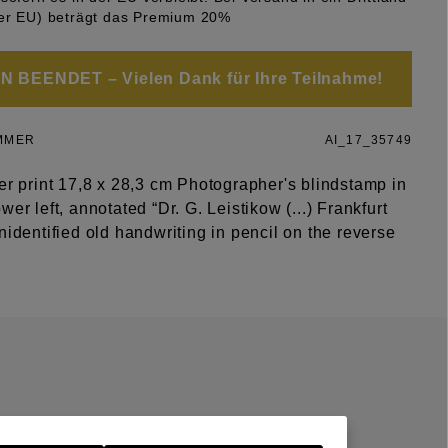
er EU) beträgt das Premium 20%
 BEENDET – Vielen Dank für Ihre Teilnahme!
MMER
AI_17_35749
er print 17,8 x 28,3 cm Photographer's blindstamp in
wer left, annotated “Dr. G. Leistikow (...) Frankfurt
nidentified old handwriting in pencil on the reverse