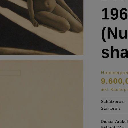
196
(Nu
sha
Hammerpre
9.600,
inkl. Käufer
Schätzpreis
Startpreis
Dieser Artik
beträgt 24%, 