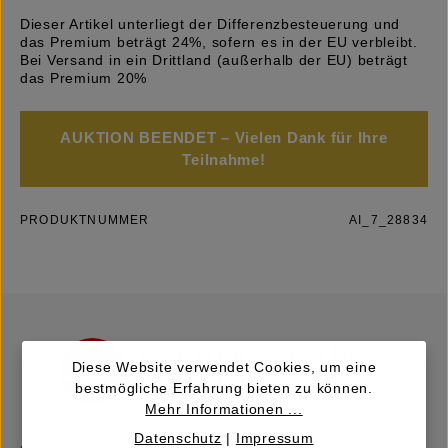
Dieser Artikel unterliegt der Differenzbesteuerung und
das Premium beträgt 24%, sofern es in der EU verbleibt.
Bei Versand in ein Drittland (außerhalb der EU) beträgt
das Premium 20%
AUKTION BEENDET – Vielen Dank für Ihre
Teilnahme!
PRODUKTNUMMER
AI_7_28834
Diese Website verwendet Cookies, um eine
bestmögliche Erfahrung bieten zu können.
Mehr Informationen ...
Datenschutz
|
Impressum