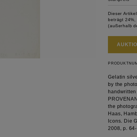
Dieser Artik
beträgt 24%, 
(außerhalb d
AUKTION
PRODUKTNU
Gelatin silv
by the photo
handwritten 
PROVENANCE 
the photogr
Haas, Hambu
Icons. Die 
2008, p. 64-