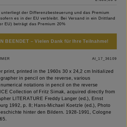
el unterliegt der Differenzbesteuerung und das Premium
sofern es in der EU verbleibt. Bei Versand in ein Drittland
er EU) beträgt das Premium 20%
 BEENDET – Vielen Dank für Ihre Teilnahme!
MMER
AI_17_36109
er print, printed in the 1960s 30 x 24,2 cm Initialized
grapher in pencil on the reverse, various
numerical notations in pencil on the reverse
Collection of Fritz Simak, acquired directly from
apher LITERATURE Freddy Langer (ed.), Ernst
rg 1992, p. 8; Hans-Michael Koetzle (ed.), Photo
Geschichte hinter den Bildern. 1928-1991, Cologne
65.