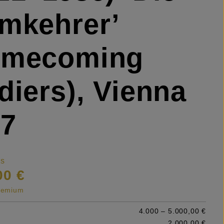
mkehrer’
omecoming
diers), Vienna
47
is
00 €
premium
4.000 – 5.000,00 €
2.000,00 €