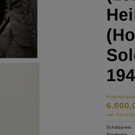
Hei
(H
Sol
19
Hammerpre
6.000,
inkl. Käufer
Schätzpreis
Startpreis