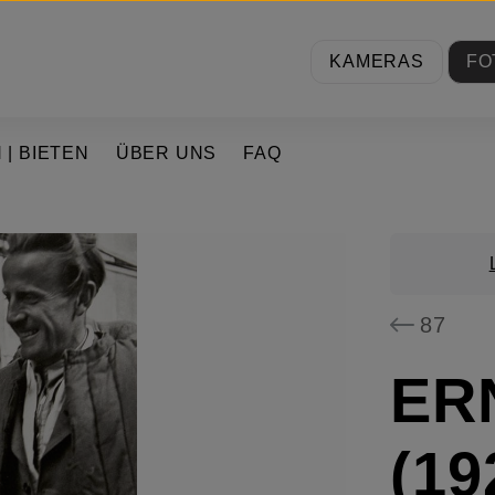
KAMERAS
FO
 | BIETEN
ÜBER UNS
FAQ
87
ER
(19