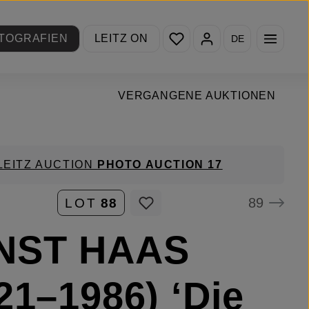
Du hast 0 Produkte auf de
TOGRAFIEN
LEITZ ON
DE
VERGANGENE AUKTIONEN
LEITZ AUCTION
PHOTO AUCTION 17
89
LOT
88
NST HAAS
21–1986) ‘Die