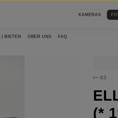
KAMERAS
FO
 | BIETEN
ÜBER UNS
FAQ
63
EL
(* 