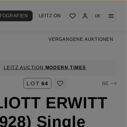
Du hast 0 Produkte auf de
TOGRAFIEN
LEITZ ON
DE
VERGANGENE AUKTIONEN
LEITZ AUCTION
MODERN TIMES
66
LOT
64
LIOTT ERWITT
1928) Single