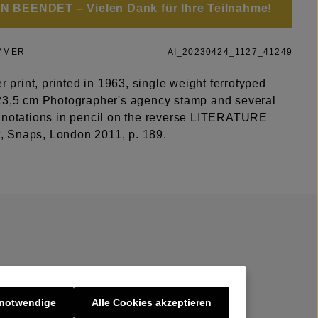
 BEENDET – Vielen Dank für Ihre Teilnahme!
MMER
AI_20230424_1127_41249
er print, printed in 1963, single weight ferrotyped
23,5 cm Photographer's agency stamp and several
 notations in pencil on the reverse LITERATURE
tt, Snaps, London 2011, p. 189.
 notwendige
Alle Cookies akzeptieren
er uns