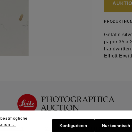
AUKTION
PRODUKTNU
Gelatin silv
paper 35 x 
handwritten
Elliott Erwi
 bestmögliche
onen ...
Konfigurieren
Nur technisch
 | Bieten
Verkaufen | Einbringen
Üb