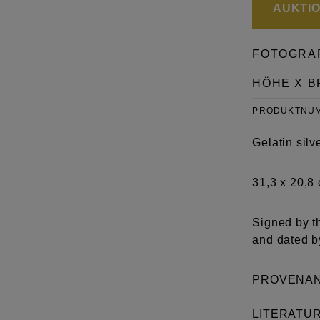
AUKTION
FOTOGRA
HÖHE X B
PRODUKTNU
Gelatin silv
31,3 x 20,8
Signed by th
and dated b
PROVENANC
LITERATU