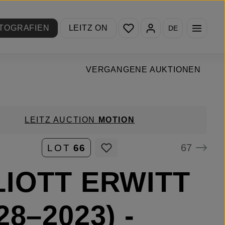
Du hast 0 Produkte auf de
TOGRAFIEN
LEITZ ON
DE
VERGANGENE AUKTIONEN
LEITZ AUCTION
MOTION
67
LOT
66
LIOTT ERWITT
28–2023) -