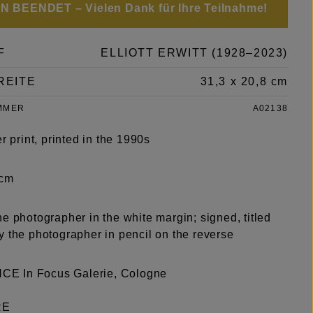
 BEENDET – Vielen Dank für Ihre Teilnahme!
F
ELLIOTT ERWITT (1928–2023)
REITE
31,3 x 20,8 cm
MMER
A02138
er print, printed in the 1990s
 cm
e photographer in the white margin; signed, titled
y the photographer in pencil on the reverse
E In Focus Galerie, Cologne
RE