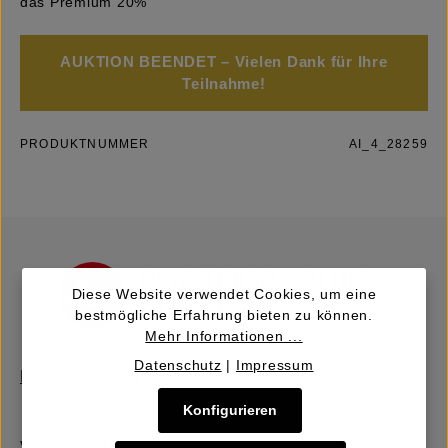
das Premium 20%
AUKTION BEENDET – Vielen Dank für Ihre
Teilnahme!
PRODUKTNUMMER
AI_4_28259
Diese Website verwendet Cookies, um eine
bestmögliche Erfahrung bieten zu können.
Mehr Informationen ...
Datenschutz
|
Impressum
Kaufen | Bieten
Konfigurieren
Verkaufen | Einbringen