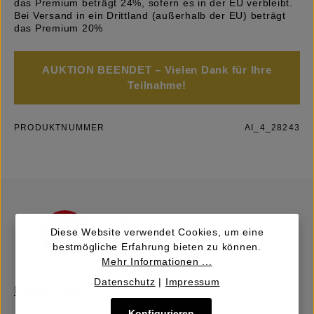
das Premium beträgt 24%, sofern es in der EU verbleibt.
Bei Versand in ein Drittland (außerhalb der EU) beträgt
das Premium 20%
AUKTION BEENDET – Vielen Dank für Ihre
Teilnahme!
PRODUKTNUMMER
AI_4_28243
Diese Website verwendet Cookies, um eine
bestmögliche Erfahrung bieten zu können.
Mehr Informationen ...
Datenschutz
|
Impressum
Kaufen | Bieten
Konfigurieren