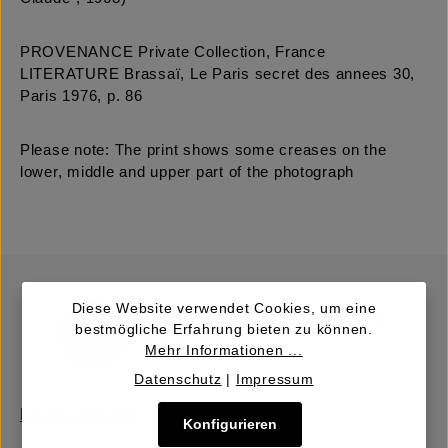
PROVENANCE Private Collection, France
LITERATURE Brassaï, Le Paris secret des annees 30,
Paris 1976, p. 86
Please note: The print shows some creases on the
lower, middle and upper part of the photograph
Diese Website verwendet Cookies, um eine
bestmögliche Erfahrung bieten zu können.
Mehr Informationen ...
Datenschutz
|
Impressum
Kaufen | Bieten
Konfigurieren