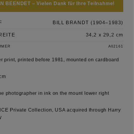
 BEENDET – Vielen Dank für Ihre Teilnahme!
F
BILL BRANDT (1904–1983)
REITE
34,2 x 29,2 cm
MMER
A02161
ver print, printed before 1981, mounted on cardboard
 cm
he photographer in ink on the mount lower right
 Private Collection, USA acquired through Harry
y