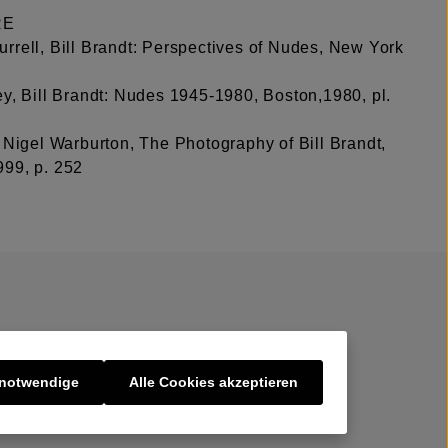
RE
rrell, Bill Brandt: Perspectives of Nudes, New York
ey, Bill Brandt: Nudes 1945-1980, Boston,1980, pl.
 Nigel Warburton, The Photography of Bill Brandt,
99, p. 252
 notwendige
Alle Cookies akzeptieren
er uns