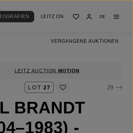
Du hast 0 Produkte auf de
TOGRAFIEN
LEITZ ON
DE
VERGANGENE AUKTIONEN
LEITZ AUCTION
MOTION
29
LOT
27
LL BRANDT
04–1983) -