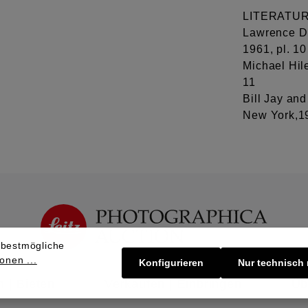
LITERATU
Lawrence Du
1961, pl. 10
Michael Hil
11
Bill Jay and
New York,19
 bestmögliche
onen ...
Konfigurieren
Nur technisch
 | Bieten
Verkaufen | Einbringen
Üb