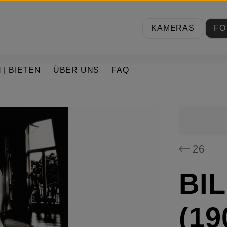
KAMERAS
FO
 | BIETEN
ÜBER UNS
FAQ
26
BI
(19