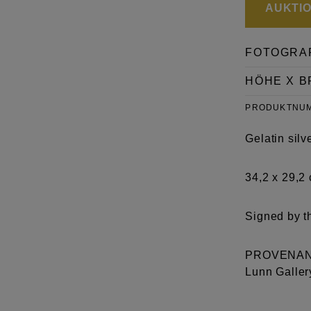
AUKTION
FOTOGRA
HÖHE X B
PRODUKTNU
Gelatin sil
34,2 x 29,2
Signed by t
PROVENANCE
Lunn Galler