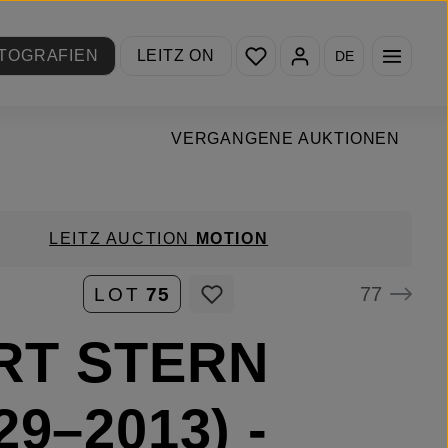
Du hast 0 Produkte auf de
TOGRAFIEN
LEITZ ON
DE
VERGANGENE AUKTIONEN
LEITZ AUCTION
MOTION
77
LOT
75
RT STERN
29–2013) -