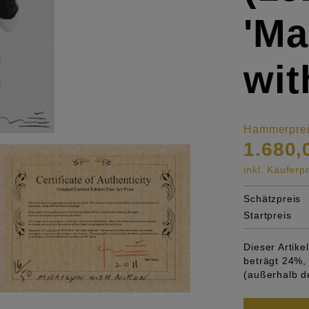
'Ma
wit
Hammerpre
1.680,
inkl. Käufer
Schätzpreis
Startpreis
Dieser Artik
beträgt 24%, 
(außerhalb d