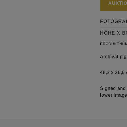
AUKTION
FOTOGRA
HÖHE X B
PRODUKTNU
Archival pig
48,2 x 28,6
Signed and 
lower image