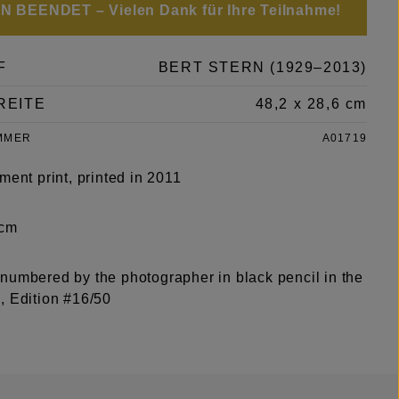
 BEENDET – Vielen Dank für Ihre Teilnahme!
F
BERT STERN (1929–2013)
REITE
48,2 x 28,6 cm
MMER
A01719
ment print, printed in 2011
 cm
numbered by the photographer in black pencil in the
, Edition #16/50