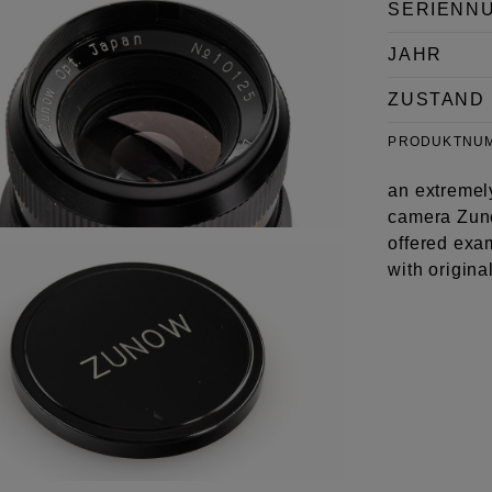
SERIENN
JAHR
ZUSTAND
PRODUKTNU
an extremel
camera Zuno
offered exam
with origina