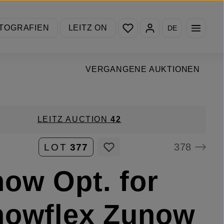
Du hast 0 Produkte auf de
TOGRAFIEN
LEITZ ON
DE
VERGANGENE AUKTIONEN
LEITZ AUCTION
42
378
LOT
377
ow Opt. for
nowflex Zunow