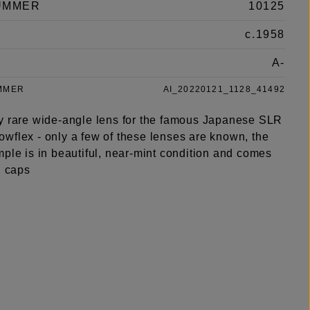
UMMER
10125
c.1958
A-
MMER
AI_20220121_1128_41492
y rare wide-angle lens for the famous Japanese SLR
wflex - only a few of these lenses are known, the
ple is in beautiful, near-mint condition and comes
l caps