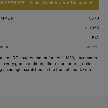
 BEENDET – Vielen Dank für Ihre Teilnahme!
UMMER
5670
c.1955
B/A
MMER
A01275
ast lens RF coupled mount for Leica M39, uncommon
 in very good condition, filter mount untrue, optics
 some light scratches on the front element, with