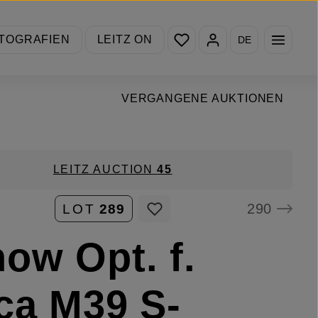
Du hast 0 Produkte auf de
TOGRAFIEN
LEITZ ON
DE
VERGANGENE AUKTIONEN
LEITZ AUCTION
45
290
LOT
289
ow Opt. f.
ca M39 S-