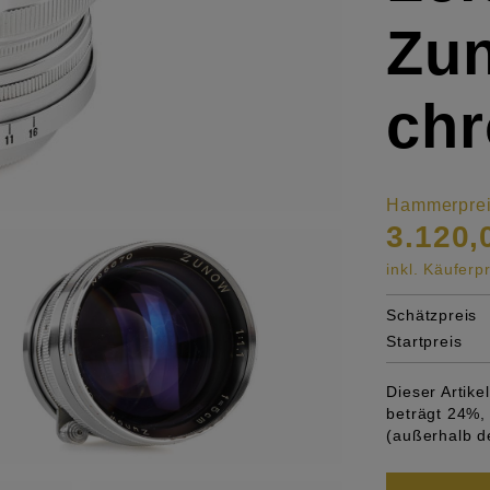
Zu
ch
Hammerpre
3.120,
inkl. Käufer
Schätzpreis
Startpreis
Dieser Artik
beträgt 24%, 
(außerhalb d