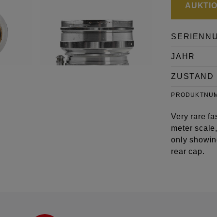
AUKTION
SERIENN
JAHR
ZUSTAND
PRODUKTNU
Very rare f
meter scale,
only showing
rear cap.