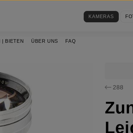
KAMERAS
FO
 | BIETEN
ÜBER UNS
FAQ
288
Zun
Lei