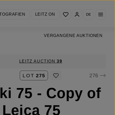
Du hast 0 Produkte auf de
TOGRAFIEN
LEITZ ON
DE
VERGANGENE AUKTIONEN
LEITZ AUCTION
39
276
LOT
275
ki 75 - Copy of
 Leica 75