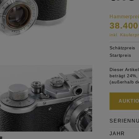
Hammerpre
38.400
inkl. Käufer
Schätzpreis
Startpreis
Dieser Artik
beträgt 24%, 
(außerhalb d
AUKTION
SERIENN
JAHR