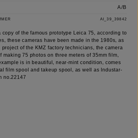
A/B
MMER
AI_39_39842
a copy of the famous prototype Leica 75, according to
s, these cameras have been made in the 1980s, as
l project of the KMZ factory technicians, the camera
of making 75 photos on three meters of 35mm film,
example is in beautiful, near-mint condition, comes
al film spool and takeup spool, as well as Industar-
m no.22147