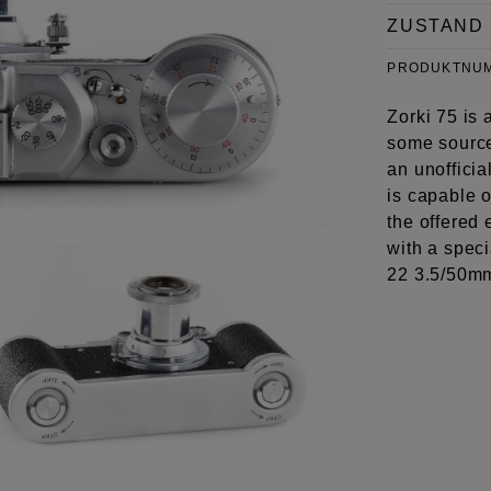
ZUSTAND
PRODUKTNU
Zorki 75 is 
some source
an unofficia
is capable 
the offered 
with a speci
22 3.5/50m