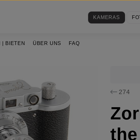
KAMERAS
FO
 | BIETEN
ÜBER UNS
FAQ
274
Zor
the