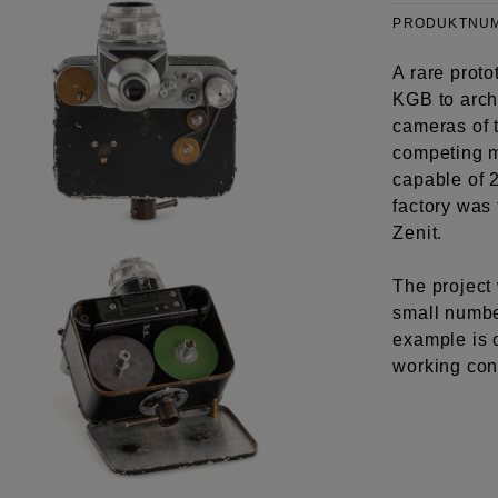
PRODUKTNU
A rare prot
KGB to arch
cameras of 
competing m
capable of 
factory was 
Zenit.
The project 
small numbe
example is 
working con