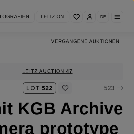
Du hast 0 Produkte auf de
TOGRAFIEN
LEITZ ON
DE
VERGANGENE AUKTIONEN
LEITZ AUCTION
47
523
LOT
522
it KGB Archive
era prototype