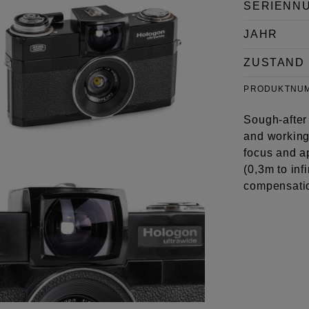
SERIENN
JAHR
ZUSTAND
PRODUKTNU
Sough-after
and working
focus and ap
(0,3m to infi
compensation