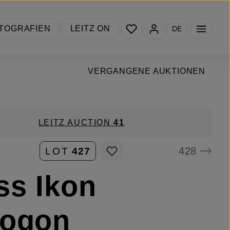
Du hast 0 Produkte auf de
TOGRAFIEN
LEITZ ON
DE
VERGANGENE AUKTIONEN
LEITZ AUCTION
41
428
LOT
427
ss Ikon
logon