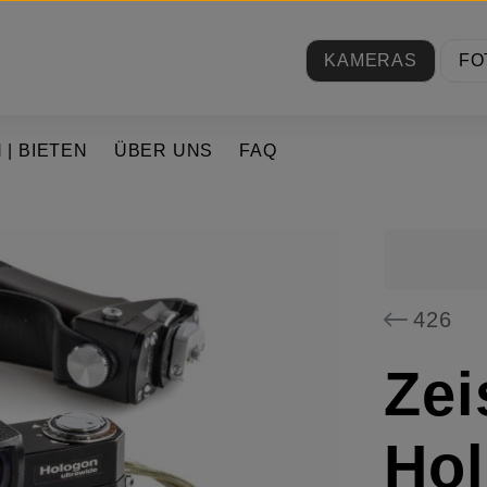
KAMERAS
FO
 | BIETEN
ÜBER UNS
FAQ
426
Zei
Ho