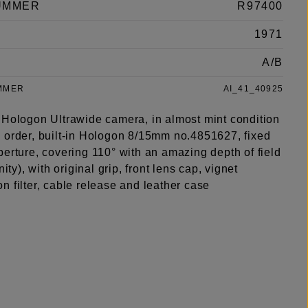
UMMER
R97400
1971
A/B
MMER
AI_41_40925
 Hologon Ultrawide camera, in almost mint condition
 order, built-in Hologon 8/15mm no.4851627, fixed
erture, covering 110° with an amazing depth of field
nity), with original grip, front lens cap, vignet
 filter, cable release and leather case