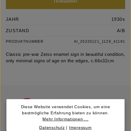
Teilnahme!
JAHR
1930s
ZUSTAND
A/B
PRODUKTNUMMER
AI_20220121_1128_41181
Classic pre-war Zeiss enamel sign in beautiful condition,
only minimal signs of age on the edges, c.66x32cm
Diese Website verwendet Cookies, um eine
bestmögliche Erfahrung bieten zu können.
Mehr Informationen ...
Datenschutz
|
Impressum