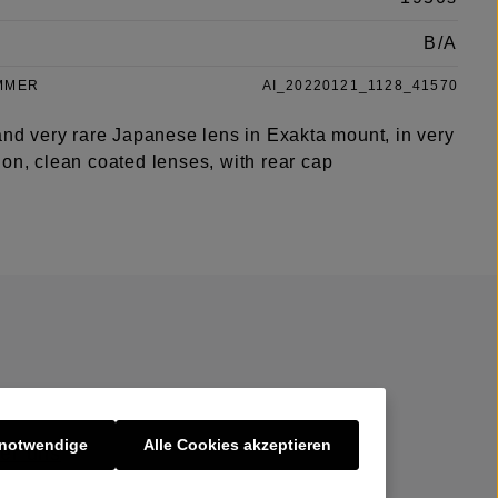
B/A
MMER
AI_20220121_1128_41570
and very rare Japanese lens in Exakta mount, in very
on, clean coated lenses, with rear cap
 notwendige
Alle Cookies akzeptieren
er uns