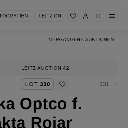
Du hast 0 Produkte auf de
TOGRAFIEN
LEITZ ON
DE
VERGANGENE AUKTIONEN
LEITZ AUCTION
42
331
LOT
330
ka Optco f.
kta Rojar