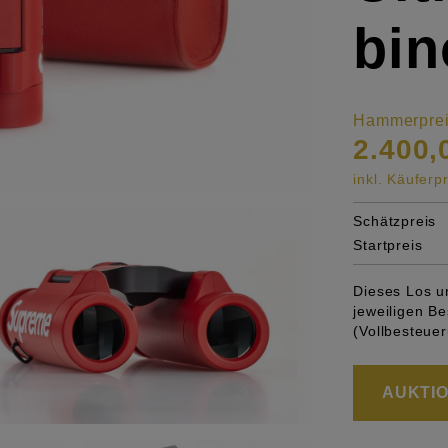
bin
Hammerpre
2.400,
inkl. Käufer
Schätzpreis
Startpreis
Dieses Los u
jeweiligen 
(Vollbesteuer
AUKTION