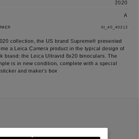
2020
A
MMER
AI_40_40313
l 2020 collection, the US brand Supreme® presented
t time a Leica Camera product in the typical design of
k brand: the Leica Ultravid 8x20 binoculars. The
ple is in new condition, complete with a special
 sticker and maker's box