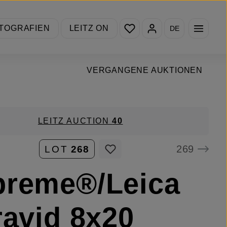
Du hast 0 Produkte auf de
TOGRAFIEN
LEITZ ON
DE
VERGANGENE AUKTIONEN
LEITZ AUCTION
40
269
LOT
268
preme®/Leica
ravid 8x20