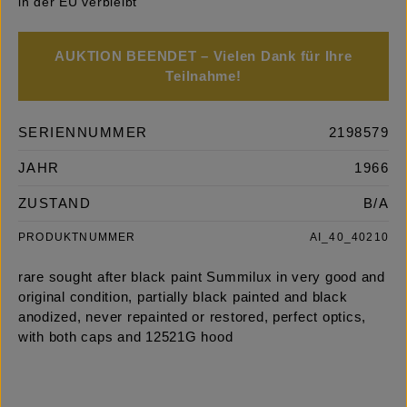
in der EU verbleibt
AUKTION BEENDET – Vielen Dank für Ihre
Teilnahme!
SERIENNUMMER
2198579
JAHR
1966
ZUSTAND
B/A
PRODUKTNUMMER
AI_40_40210
rare sought after black paint Summilux in very good and
original condition, partially black painted and black
anodized, never repainted or restored, perfect optics,
with both caps and 12521G hood