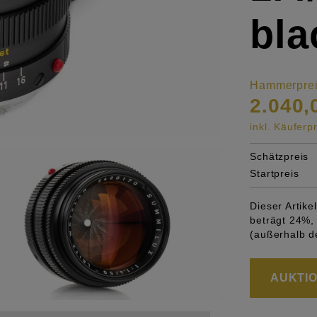
bla
Hammerpre
2.040,
inkl. Käufer
Schätzpreis
Startpreis
Dieser Artik
beträgt 24%, 
(außerhalb d
AUKTION