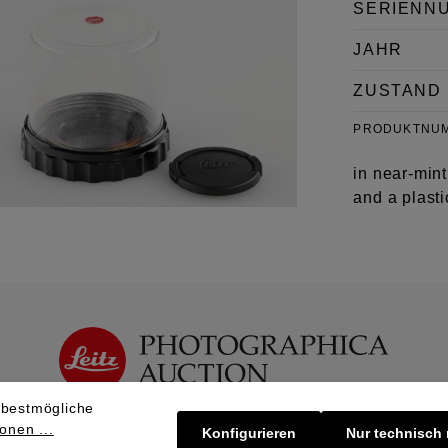
SERIENN
JAHR
ZUSTAND
PRODUKTNU
in near-mint
and a plast
 bestmögliche
onen ...
Konfigurieren
Nur technisch
 | Bieten
Verkaufen | Einbringen
Üb