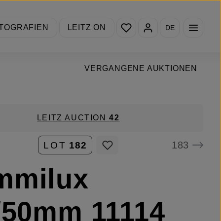
Du hast 0 Produkte auf de
TOGRAFIEN
LEITZ ON
DE
VERGANGENE AUKTIONEN
LEITZ AUCTION
42
183
LOT
182
mmilux
/50mm 11114