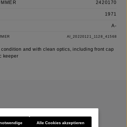
UMMER
2420170
1971
A-
MMER
AI_20220121_1128_41568
 condition and with clean optics, including front cap
ic keeper
 notwendige
Alle Cookies akzeptieren
er uns