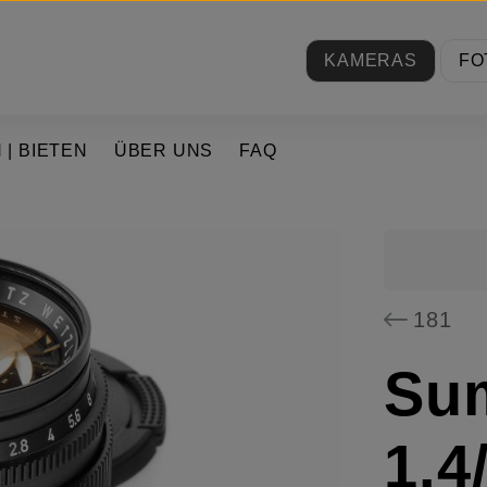
KAMERAS
FO
 | BIETEN
ÜBER UNS
FAQ
181
Su
1.4