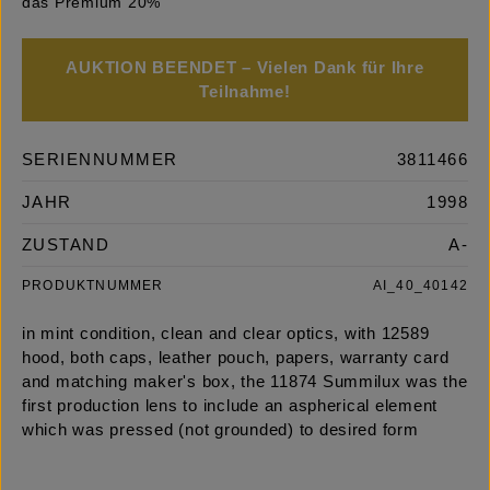
das Premium 20%
AUKTION BEENDET – Vielen Dank für Ihre
Teilnahme!
SERIENNUMMER
3811466
JAHR
1998
ZUSTAND
A-
PRODUKTNUMMER
AI_40_40142
in mint condition, clean and clear optics, with 12589
hood, both caps, leather pouch, papers, warranty card
and matching maker's box, the 11874 Summilux was the
first production lens to include an aspherical element
which was pressed (not grounded) to desired form