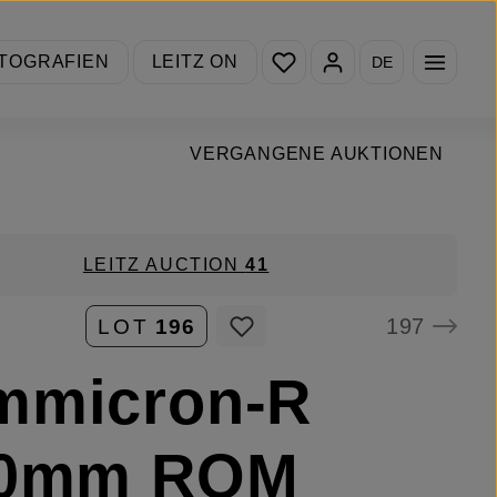
Du hast 0 Produkte auf de
TOGRAFIEN
LEITZ ON
DE
VERGANGENE AUKTIONEN
LEITZ AUCTION
41
197
LOT
196
mmicron-R
50mm ROM