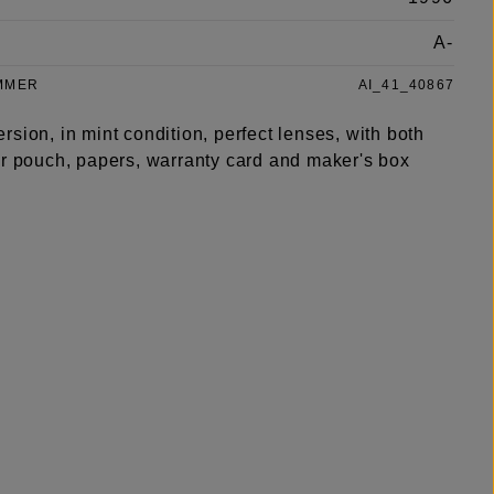
A-
MMER
AI_41_40867
sion, in mint condition, perfect lenses, with both
er pouch, papers, warranty card and maker's box