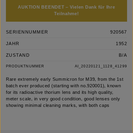
AUKTION BEENDET – Vielen Dank für Ihre
Teilnahme!
SERIENNUMMER
920567
JAHR
1952
ZUSTAND
B/A
PRODUKTNUMMER
AI_20220121_1128_41299
Rare extremely early Summicron for M39, from the 1st
batch ever produced (starting with no.920001), known
for its radioactive thorium lens and its high quality,
meter scale, in very good condition, good lenses only
showing minimal cleaning marks, with both caps