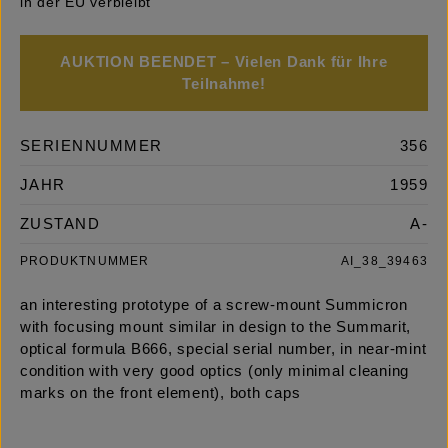
in der EU verbleibt
AUKTION BEENDET – Vielen Dank für Ihre
Teilnahme!
SERIENNUMMER
356
JAHR
1959
ZUSTAND
A-
PRODUKTNUMMER
AI_38_39463
an interesting prototype of a screw-mount Summicron
with focusing mount similar in design to the Summarit,
optical formula B666, special serial number, in near-mint
condition with very good optics (only minimal cleaning
marks on the front element), both caps